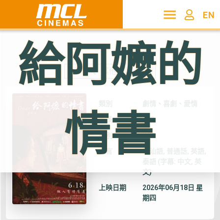
EN
給阿嬤的
其他電影
類別
劇情、喜劇、愛情
情書
片長
119
級別
IIA
語言
潮汕語, 普通話, 英語,
泰語 (字幕: 中文, 英
文)
上映日期
2026年06月18日 星
期四