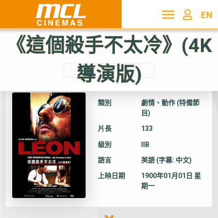
EN
《這個殺手不太冷》(4K
導演版)
其他電影
類別
劇情、動作 (特備節
目)
片長
133
級別
IIB
語言
英語 (字幕: 中文)
上映日期
1900年01月01日 星
期一