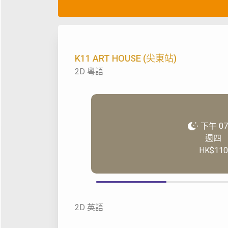
K11 ART HOUSE (尖東站)
2D 粵語
下午 07
週四
HK$110
2D 英語