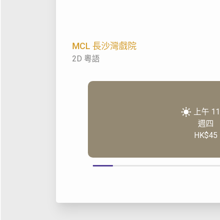
MCL 長沙灣戲院
2D 粵語
上午 11
週四
HK$45