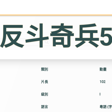
反斗奇兵
其他電影
類別
動畫
片長
102
級別
I
語言
粵語 (字