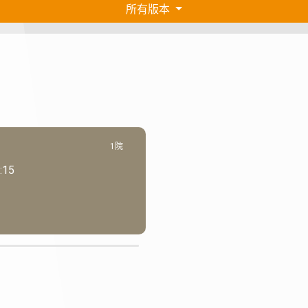
所有版本
1院
:15