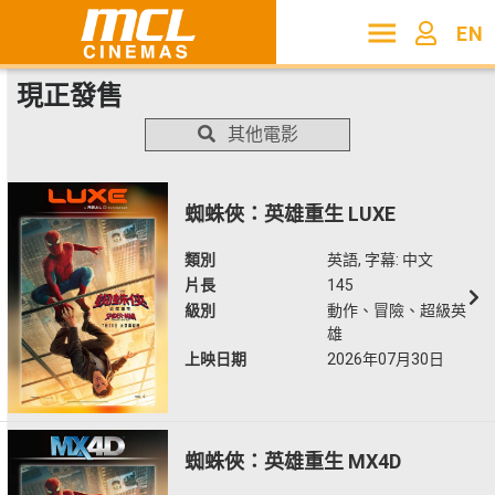
EN
現正發售
其他電影
蜘蛛俠：英雄重生 LUXE
類別
英語, 字幕: 中文
片長
145
級別
動作、冒險、超級英
雄
上映日期
2026年07月30日
蜘蛛俠：英雄重生 MX4D