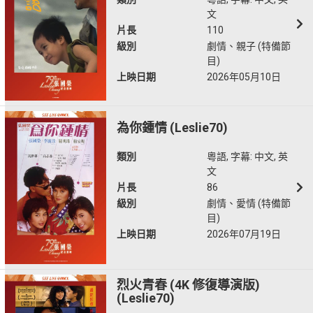
文
片長
110
級別
劇情、親子 (特備節
目)
上映日期
2026年05月10日
為你鍾情 (Leslie70)
類別
粵語, 字幕: 中文, 英
文
片長
86
級別
劇情、愛情 (特備節
目)
上映日期
2026年07月19日
烈火青春 (4K 修復導演版)
(Leslie70)