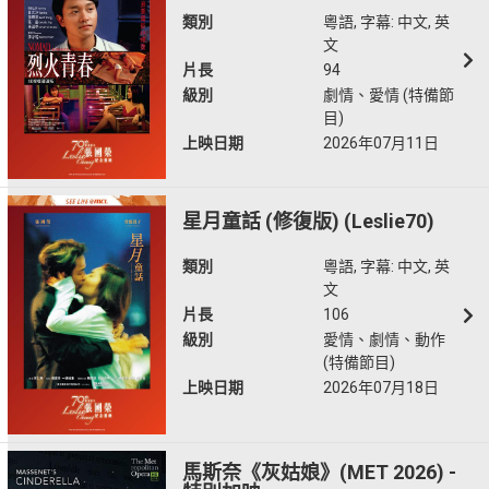
類別
粵語, 字幕: 中文, 英
文
片長
94
級別
劇情、愛情 (特備節
目)
上映日期
2026年07月11日
星月童話 (修復版) (Leslie70)
類別
粵語, 字幕: 中文, 英
文
片長
106
級別
愛情、劇情、動作
(特備節目)
上映日期
2026年07月18日
馬斯奈《灰姑娘》(MET 2026) -