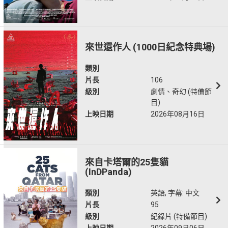
來世還作人 (1000日紀念特典場)
類別
片長
106
級別
劇情、奇幻 (特備節
目)
上映日期
2026年08月16日
來自卡塔爾的25隻貓
(InDPanda)
類別
英語, 字幕: 中文
片長
95
級別
紀錄片 (特備節目)