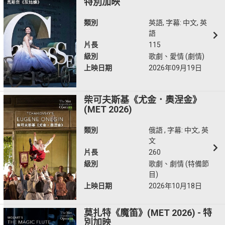
特別加映
類別
英語, 字幕: 中文, 英
語
片長
115
級別
歌劇、愛情 (劇情)
上映日期
2026年09月19日
柴可夫斯基《尤金．奧涅金》
(MET 2026)
類別
俄語 , 字幕: 中文, 英
文
片長
260
級別
歌劇、劇情 (特備節
目)
上映日期
2026年10月18日
莫扎特《魔笛》(MET 2026) - 特
別加映