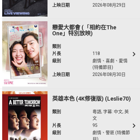
上映日期
2026年08月29日
戀愛大都會 (「相約在The
One」特別放映)
類別
片長
118
級別
劇情、喜劇、愛情
(特備節目)
上映日期
2026年08月30日
英雄本色 (4K修復版) (Leslie70)
類別
粵語, 字幕: 中文, 英
文
片長
95
級別
劇情、警匪 (特備節
目)