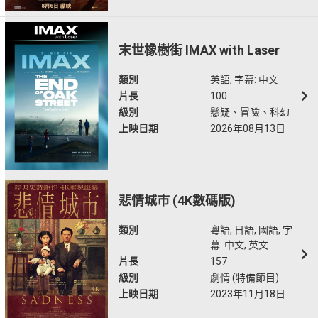
末世橡樹街 IMAX with Laser
類別
英語, 字幕: 中文
片長
100
級別
懸疑、冒險、科幻
上映日期
2026年08月13日
悲情城市 (4K數碼版)
類別
粵語, 日語, 國語, 字
幕: 中文, 英文
片長
157
級別
劇情 (特備節目)
上映日期
2023年11月18日