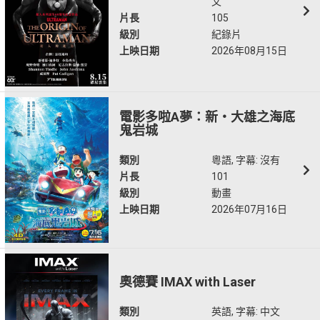
文
片長
105
級別
紀錄片
上映日期
2026年08月15日
電影多啦A夢：新・大雄之海底
鬼岩城
類別
粵語, 字幕: 沒有
片長
101
級別
動畫
上映日期
2026年07月16日
奧德賽 IMAX with Laser
類別
英語, 字幕: 中文