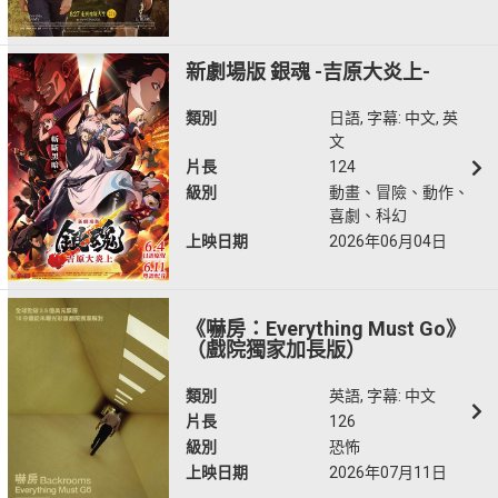
新劇場版 銀魂 -吉原大炎上-
類別
日語, 字幕: 中文, 英
文
片長
124
級別
動畫、冒險、動作、
喜劇、科幻
上映日期
2026年06月04日
《嚇房：Everything Must Go》
（戲院獨家加長版）
類別
英語, 字幕: 中文
片長
126
級別
恐怖
上映日期
2026年07月11日