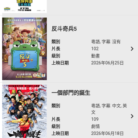
反斗奇兵5
類別
粵語, 字幕: 沒有
片長
102
級別
動畫
上映日期
2026年06月25日
一個部門的誕生
類別
粵語, 字幕: 中文, 英
文
片長
109
級別
劇情
上映日期
2026年06月18日