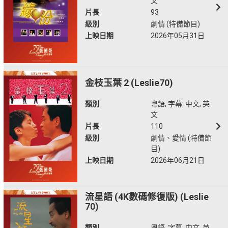
文
片長
93
級別
劇情 (特備節目)
上映日期
2026年05月31日
金枝玉葉 2 (Leslie70)
類別
粵語, 字幕: 中文, 英
文
片長
110
級別
劇情、愛情 (特備節
目)
上映日期
2026年06月21日
流星語 (4K數碼修復版) (Leslie
70)
類別
粵語, 字幕: 中文, 英