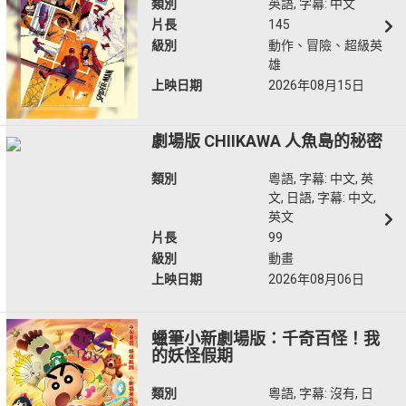
類別
英語, 字幕: 中文
片長
145
級別
動作、冒險、超級英
雄
上映日期
2026年08月15日
劇場版 CHIIKAWA 人魚島的秘密
類別
粵語, 字幕: 中文, 英
文, 日語, 字幕: 中文,
英文
片長
99
級別
動畫
上映日期
2026年08月06日
蠟筆小新劇場版：千奇百怪！我
的妖怪假期
類別
粵語, 字幕: 沒有, 日